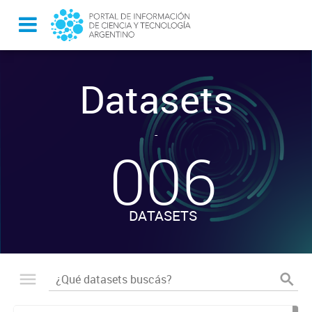
Datasets
-
006
DATASETS