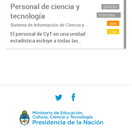
Personal de ciencia y
GÉNERO
tecnología
PERSONAL CIENTÍFICO-TECNOLÓGICO
json
Sistema de Información de Ciencia y
Tecnología Argentino (SICYTAR)
csv
El personal de CyT en una unidad
estadística incluye a todas las
personas involucradas
directamente en I+D así como a
aquellas que brindan servicios
directos para las actividades de I +
D (como...