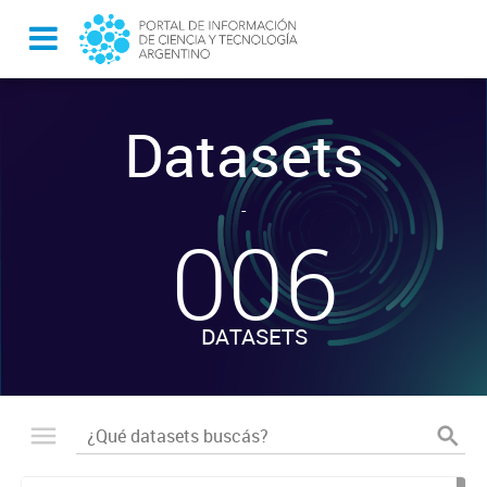
Datasets
-
006
DATASETS