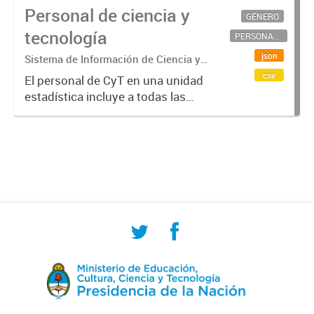
Personal de ciencia y
GÉNERO
tecnología
PERSONAL CIENTÍFICO-TECNOLÓGICO
json
Sistema de Información de Ciencia y
Tecnología Argentino (SICYTAR)
csv
El personal de CyT en una unidad
estadística incluye a todas las
personas involucradas
directamente en I+D así como a
aquellas que brindan servicios
directos para las actividades de I +
D (como...