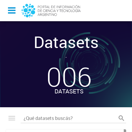
Datasets
-
006
DATASETS