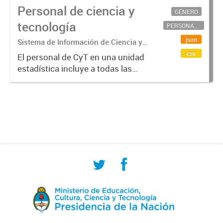
Personal de ciencia y
GÉNERO
tecnología
PERSONAL CIENTÍFICO-TECNOLÓGICO
json
Sistema de Información de Ciencia y
Tecnología Argentino (SICYTAR)
csv
El personal de CyT en una unidad
estadística incluye a todas las
personas involucradas
directamente en I+D así como a
aquellas que brindan servicios
directos para las actividades de I +
D (como...