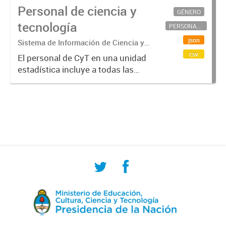
Personal de ciencia y
GÉNERO
tecnología
PERSONAL CIENTÍFICO-TECNOLÓGICO
json
Sistema de Información de Ciencia y
Tecnología Argentino (SICYTAR)
csv
El personal de CyT en una unidad
estadística incluye a todas las
personas involucradas
directamente en I+D así como a
aquellas que brindan servicios
directos para las actividades de I +
D (como...