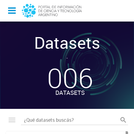
Datasets
-
006
DATASETS