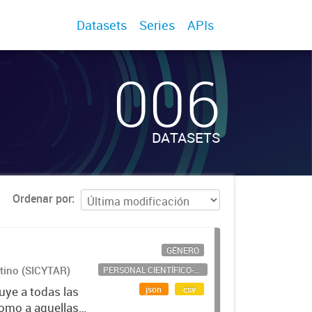
Datasets
Series
APIs
006
DATASETS
Ordenar por
GÉNERO
ntino (SICYTAR)
PERSONAL CIENTÍFICO-TECNOLÓGICO
json
csv
uye a todas las
como a aquellas