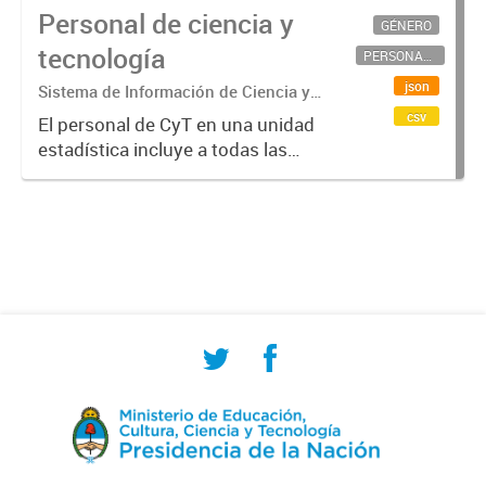
Personal de ciencia y
GÉNERO
tecnología
PERSONAL CIENTÍFICO-TECNOLÓGICO
json
Sistema de Información de Ciencia y
Tecnología Argentino (SICYTAR)
csv
El personal de CyT en una unidad
estadística incluye a todas las
personas involucradas
directamente en I+D así como a
aquellas que brindan servicios
directos para las actividades de I +
D (como...