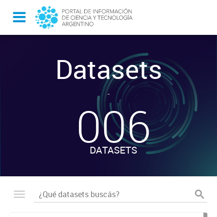
Datasets
-
006
DATASETS