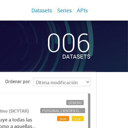
Datasets
Series
APIs
006
DATASETS
Ordenar por
GÉNERO
ntino (SICYTAR)
PERSONAL CIENTÍFICO-TECNOLÓGICO
json
csv
uye a todas las
como a aquellas