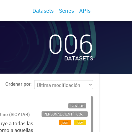
Datasets
Series
APIs
006
DATASETS
Ordenar por
GÉNERO
ntino (SICYTAR)
PERSONAL CIENTÍFICO-TECNOLÓGICO
json
csv
uye a todas las
como a aquellas