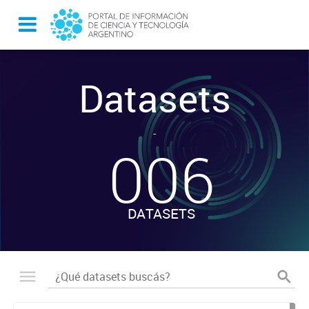
Datasets
-
006
DATASETS