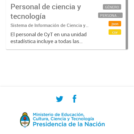
Personal de ciencia y
GÉNERO
tecnología
PERSONAL CIENTÍFICO-TECNOLÓGICO
json
Sistema de Información de Ciencia y
Tecnología Argentino (SICYTAR)
csv
El personal de CyT en una unidad
estadística incluye a todas las
personas involucradas
directamente en I+D así como a
aquellas que brindan servicios
directos para las actividades de I +
D (como...