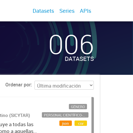
Datasets
Series
APIs
006
DATASETS
Ordenar por
GÉNERO
ntino (SICYTAR)
PERSONAL CIENTÍFICO-TECNOLÓGICO
json
csv
uye a todas las
como a aquellas