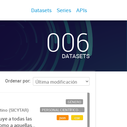
Datasets
Series
APIs
006
DATASETS
Ordenar por
GÉNERO
ntino (SICYTAR)
PERSONAL CIENTÍFICO-TECNOLÓGICO
json
csv
uye a todas las
como a aquellas