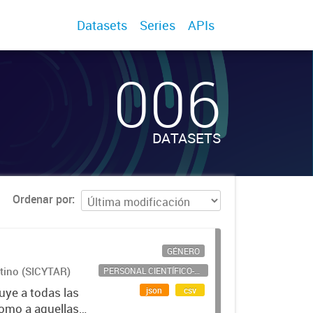
Datasets
Series
APIs
006
DATASETS
Ordenar por
GÉNERO
ntino (SICYTAR)
PERSONAL CIENTÍFICO-TECNOLÓGICO
json
csv
uye a todas las
como a aquellas