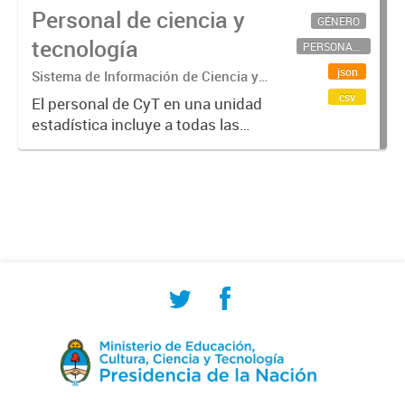
Personal de ciencia y
GÉNERO
tecnología
PERSONAL CIENTÍFICO-TECNOLÓGICO
json
Sistema de Información de Ciencia y
Tecnología Argentino (SICYTAR)
csv
El personal de CyT en una unidad
estadística incluye a todas las
personas involucradas
directamente en I+D así como a
aquellas que brindan servicios
directos para las actividades de I +
D (como...