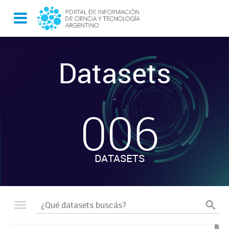
Datasets
-
006
DATASETS