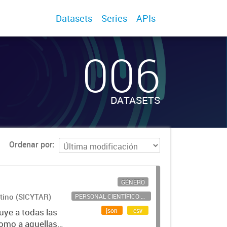
Datasets
Series
APIs
006
DATASETS
Ordenar por
GÉNERO
ntino (SICYTAR)
PERSONAL CIENTÍFICO-TECNOLÓGICO
json
csv
uye a todas las
como a aquellas