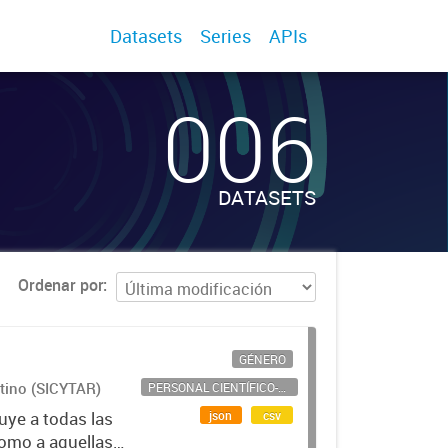
Datasets
Series
APIs
006
DATASETS
Ordenar por
GÉNERO
ntino (SICYTAR)
PERSONAL CIENTÍFICO-TECNOLÓGICO
json
csv
uye a todas las
como a aquellas