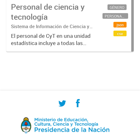
Personal de ciencia y
GÉNERO
tecnología
PERSONAL CIENTÍFICO-TECNOLÓGICO
json
Sistema de Información de Ciencia y
Tecnología Argentino (SICYTAR)
csv
El personal de CyT en una unidad
estadística incluye a todas las
personas involucradas
directamente en I+D así como a
aquellas que brindan servicios
directos para las actividades de I +
D (como...