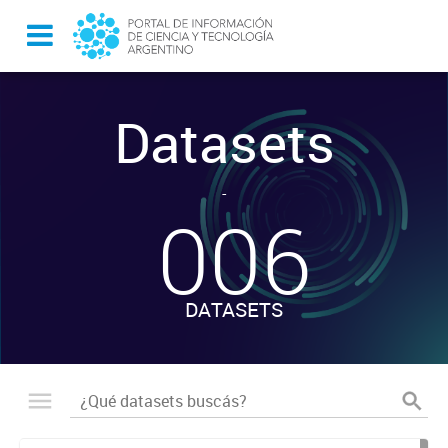
Datasets
-
006
DATASETS