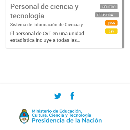
Personal de ciencia y
GÉNERO
tecnología
PERSONAL CIENTÍFICO-TECNOLÓGICO
json
Sistema de Información de Ciencia y
Tecnología Argentino (SICYTAR)
csv
El personal de CyT en una unidad
estadística incluye a todas las
personas involucradas
directamente en I+D así como a
aquellas que brindan servicios
directos para las actividades de I +
D (como...