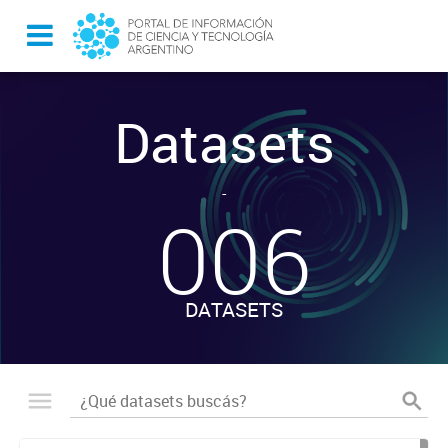
Datasets
-
006
DATASETS