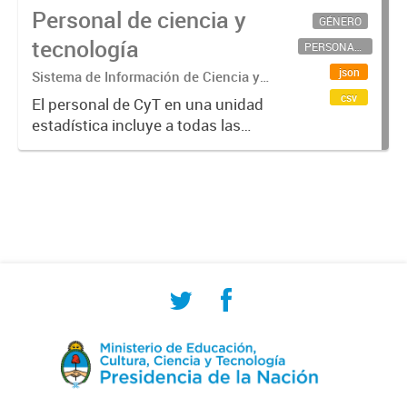
Personal de ciencia y
GÉNERO
tecnología
PERSONAL CIENTÍFICO-TECNOLÓGICO
json
Sistema de Información de Ciencia y
Tecnología Argentino (SICYTAR)
csv
El personal de CyT en una unidad
estadística incluye a todas las
personas involucradas
directamente en I+D así como a
aquellas que brindan servicios
directos para las actividades de I +
D (como...