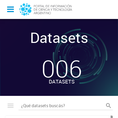
Datasets
-
006
DATASETS