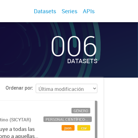
Datasets
Series
APIs
006
DATASETS
Ordenar por
GÉNERO
ntino (SICYTAR)
PERSONAL CIENTÍFICO-TECNOLÓGICO
json
csv
uye a todas las
como a aquellas