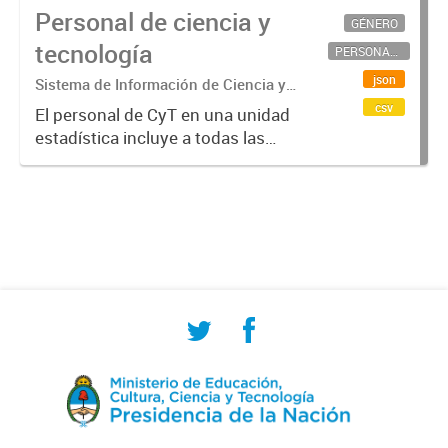
Personal de ciencia y
GÉNERO
tecnología
PERSONAL CIENTÍFICO-TECNOLÓGICO
json
Sistema de Información de Ciencia y
Tecnología Argentino (SICYTAR)
csv
El personal de CyT en una unidad
estadística incluye a todas las
personas involucradas
directamente en I+D así como a
aquellas que brindan servicios
directos para las actividades de I +
D (como...