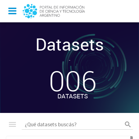
Datasets
-
006
DATASETS