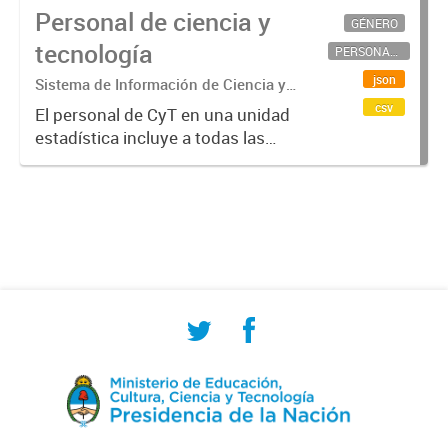
Personal de ciencia y
GÉNERO
tecnología
PERSONAL CIENTÍFICO-TECNOLÓGICO
json
Sistema de Información de Ciencia y
Tecnología Argentino (SICYTAR)
csv
El personal de CyT en una unidad
estadística incluye a todas las
personas involucradas
directamente en I+D así como a
aquellas que brindan servicios
directos para las actividades de I +
D (como...