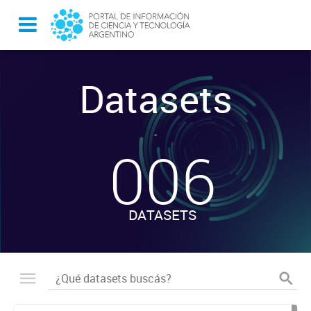
Datasets
-
006
DATASETS