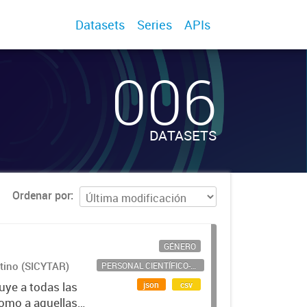
Datasets
Series
APIs
006
DATASETS
Ordenar por
GÉNERO
ntino (SICYTAR)
PERSONAL CIENTÍFICO-TECNOLÓGICO
json
csv
uye a todas las
como a aquellas