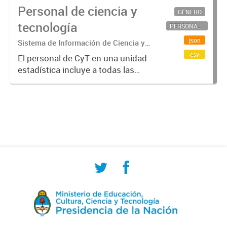
Personal de ciencia y
GÉNERO
tecnología
PERSONAL CIENTÍFICO-TECNOLÓGICO
json
Sistema de Información de Ciencia y
Tecnología Argentino (SICYTAR)
csv
El personal de CyT en una unidad
estadística incluye a todas las
personas involucradas
directamente en I+D así como a
aquellas que brindan servicios
directos para las actividades de I +
D (como...