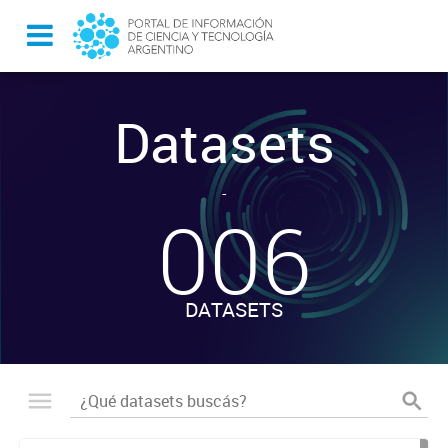
Datasets
-
006
DATASETS