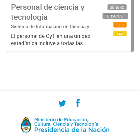
Personal de ciencia y
GÉNERO
tecnología
PERSONAL CIENTÍFICO-TECNOLÓGICO
json
Sistema de Información de Ciencia y
Tecnología Argentino (SICYTAR)
csv
El personal de CyT en una unidad
estadística incluye a todas las
personas involucradas
directamente en I+D así como a
aquellas que brindan servicios
directos para las actividades de I +
D (como...