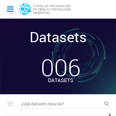
Datasets
-
006
DATASETS