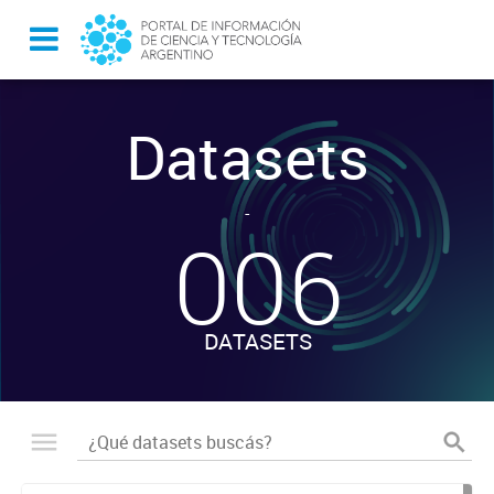
Datasets
-
006
DATASETS