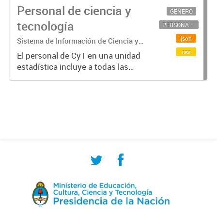
Personal de ciencia y
GÉNERO
tecnología
PERSONAL CIENTÍFICO-TECNOLÓGICO
json
Sistema de Información de Ciencia y
Tecnología Argentino (SICYTAR)
csv
El personal de CyT en una unidad
estadística incluye a todas las
personas involucradas
directamente en I+D así como a
aquellas que brindan servicios
directos para las actividades de I +
D (como...