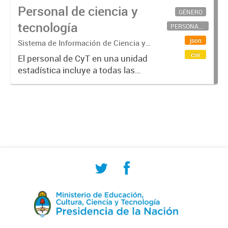
Personal de ciencia y
GÉNERO
tecnología
PERSONAL CIENTÍFICO-TECNOLÓGICO
json
Sistema de Información de Ciencia y
Tecnología Argentino (SICYTAR)
csv
El personal de CyT en una unidad
estadística incluye a todas las
personas involucradas
directamente en I+D así como a
aquellas que brindan servicios
directos para las actividades de I +
D (como...