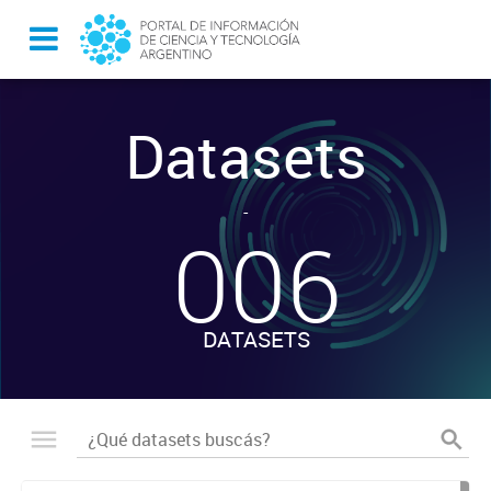
Datasets
-
006
DATASETS