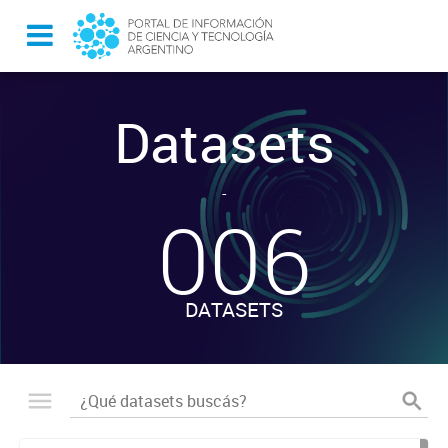
Datasets
-
006
DATASETS