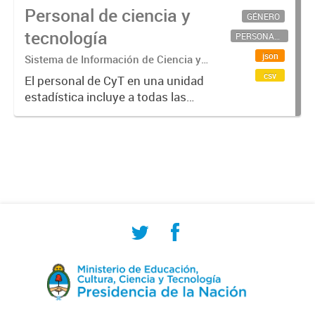
Personal de ciencia y
GÉNERO
tecnología
PERSONAL CIENTÍFICO-TECNOLÓGICO
json
Sistema de Información de Ciencia y
Tecnología Argentino (SICYTAR)
csv
El personal de CyT en una unidad
estadística incluye a todas las
personas involucradas
directamente en I+D así como a
aquellas que brindan servicios
directos para las actividades de I +
D (como...