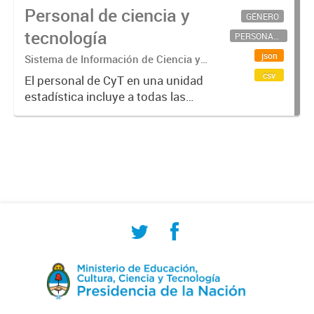
Personal de ciencia y
GÉNERO
tecnología
PERSONAL CIENTÍFICO-TECNOLÓGICO
json
Sistema de Información de Ciencia y
Tecnología Argentino (SICYTAR)
csv
El personal de CyT en una unidad
estadística incluye a todas las
personas involucradas
directamente en I+D así como a
aquellas que brindan servicios
directos para las actividades de I +
D (como...