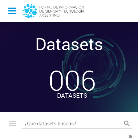
Datasets
-
006
DATASETS