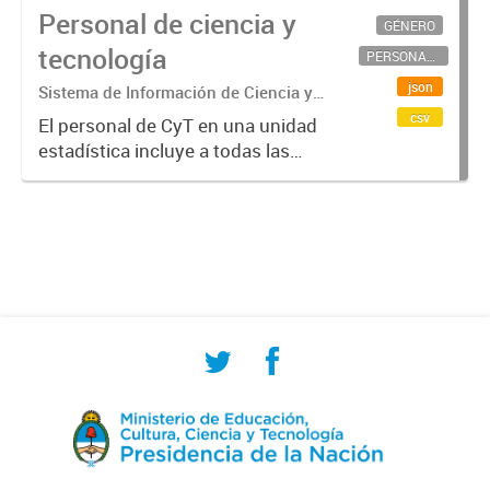
Personal de ciencia y
GÉNERO
tecnología
PERSONAL CIENTÍFICO-TECNOLÓGICO
json
Sistema de Información de Ciencia y
Tecnología Argentino (SICYTAR)
csv
El personal de CyT en una unidad
estadística incluye a todas las
personas involucradas
directamente en I+D así como a
aquellas que brindan servicios
directos para las actividades de I +
D (como...