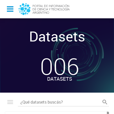
Datasets
-
006
DATASETS