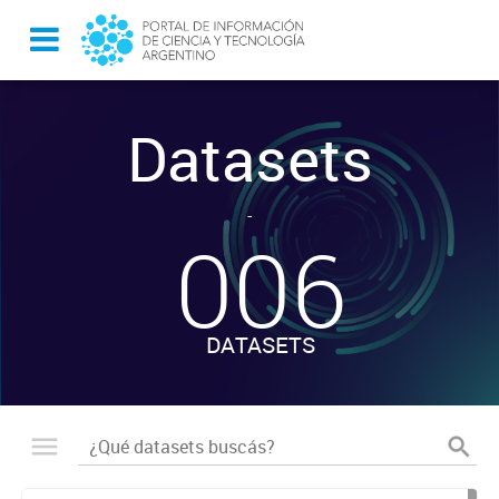
Datasets
-
006
DATASETS