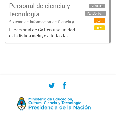
Personal de ciencia y
GÉNERO
tecnología
PERSONAL CIENTÍFICO-TECNOLÓGICO
json
Sistema de Información de Ciencia y
Tecnología Argentino (SICYTAR)
csv
El personal de CyT en una unidad
estadística incluye a todas las
personas involucradas
directamente en I+D así como a
aquellas que brindan servicios
directos para las actividades de I +
D (como...