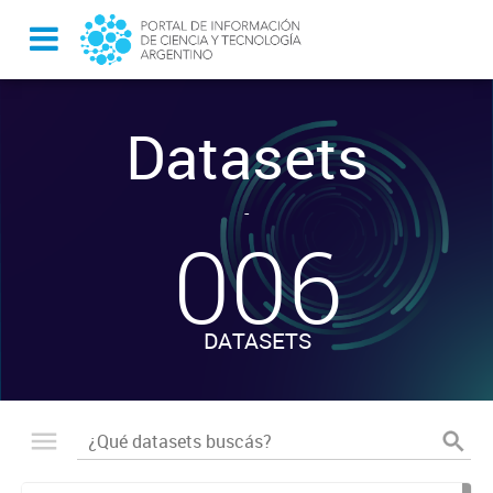
Datasets
-
006
DATASETS