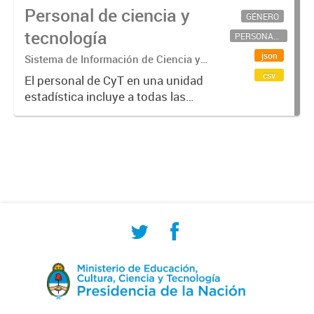
Personal de ciencia y
GÉNERO
tecnología
PERSONAL CIENTÍFICO-TECNOLÓGICO
json
Sistema de Información de Ciencia y
Tecnología Argentino (SICYTAR)
csv
El personal de CyT en una unidad
estadística incluye a todas las
personas involucradas
directamente en I+D así como a
aquellas que brindan servicios
directos para las actividades de I +
D (como...