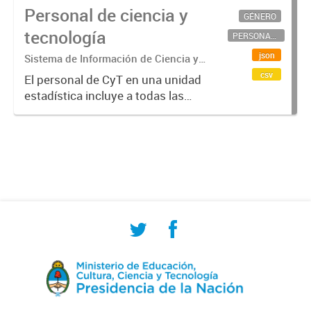
Personal de ciencia y
GÉNERO
tecnología
PERSONAL CIENTÍFICO-TECNOLÓGICO
json
Sistema de Información de Ciencia y
Tecnología Argentino (SICYTAR)
csv
El personal de CyT en una unidad
estadística incluye a todas las
personas involucradas
directamente en I+D así como a
aquellas que brindan servicios
directos para las actividades de I +
D (como...