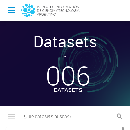
Datasets
-
006
DATASETS