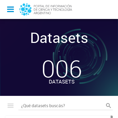
Datasets
-
006
DATASETS