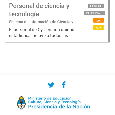
Personal de ciencia y
GÉNERO
tecnología
PERSONAL CIENTÍFICO-TECNOLÓGICO
json
Sistema de Información de Ciencia y
Tecnología Argentino (SICYTAR)
csv
El personal de CyT en una unidad
estadística incluye a todas las
personas involucradas
directamente en I+D así como a
aquellas que brindan servicios
directos para las actividades de I +
D (como...