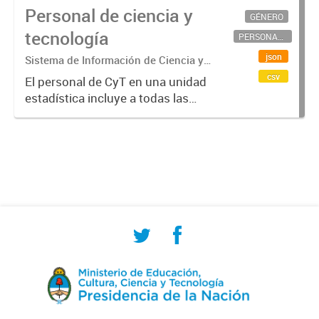
Personal de ciencia y
GÉNERO
tecnología
PERSONAL CIENTÍFICO-TECNOLÓGICO
json
Sistema de Información de Ciencia y
Tecnología Argentino (SICYTAR)
csv
El personal de CyT en una unidad
estadística incluye a todas las
personas involucradas
directamente en I+D así como a
aquellas que brindan servicios
directos para las actividades de I +
D (como...