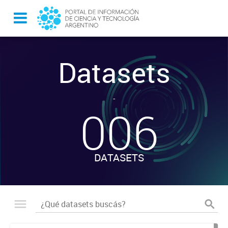
Datasets
-
006
DATASETS