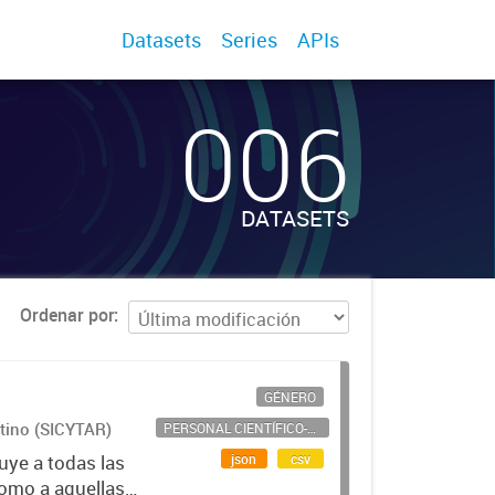
Datasets
Series
APIs
006
DATASETS
Ordenar por
GÉNERO
ntino (SICYTAR)
PERSONAL CIENTÍFICO-TECNOLÓGICO
json
csv
uye a todas las
como a aquellas