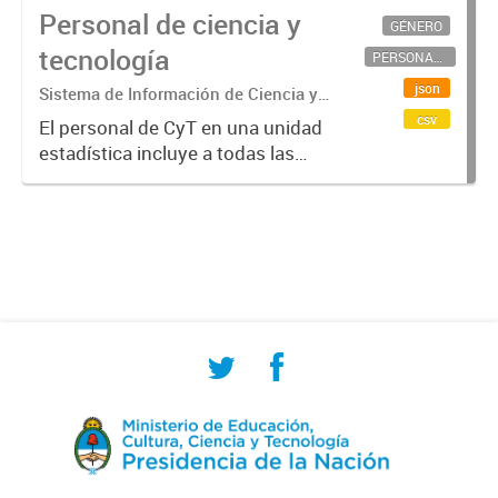
Personal de ciencia y
GÉNERO
tecnología
PERSONAL CIENTÍFICO-TECNOLÓGICO
json
Sistema de Información de Ciencia y
Tecnología Argentino (SICYTAR)
csv
El personal de CyT en una unidad
estadística incluye a todas las
personas involucradas
directamente en I+D así como a
aquellas que brindan servicios
directos para las actividades de I +
D (como...