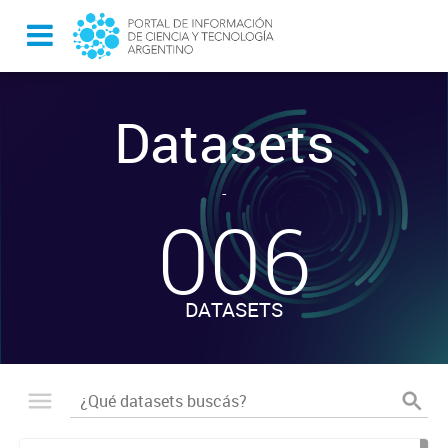
Datasets
-
006
DATASETS