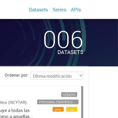
Datasets
Series
APIs
006
DATASETS
Ordenar por
GÉNERO
ntino (SICYTAR)
PERSONAL CIENTÍFICO-TECNOLÓGICO
json
csv
uye a todas las
como a aquellas