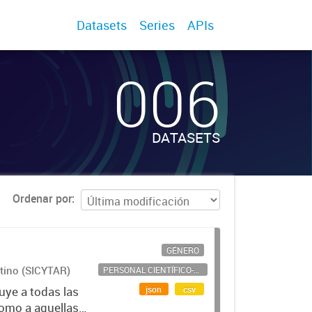
Datasets
Series
APIs
006
DATASETS
Ordenar por
GÉNERO
ntino (SICYTAR)
PERSONAL CIENTÍFICO-TECNOLÓGICO
json
csv
uye a todas las
como a aquellas