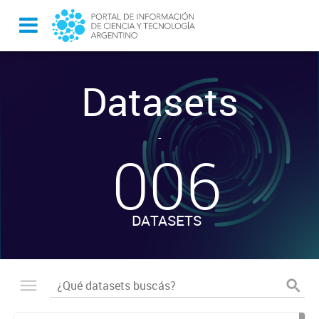
Datasets
-
006
DATASETS