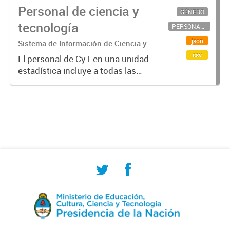
Personal de ciencia y
GÉNERO
tecnología
PERSONAL CIENTÍFICO-TECNOLÓGICO
json
Sistema de Información de Ciencia y
Tecnología Argentino (SICYTAR)
csv
El personal de CyT en una unidad
estadística incluye a todas las
personas involucradas
directamente en I+D así como a
aquellas que brindan servicios
directos para las actividades de I +
D (como...