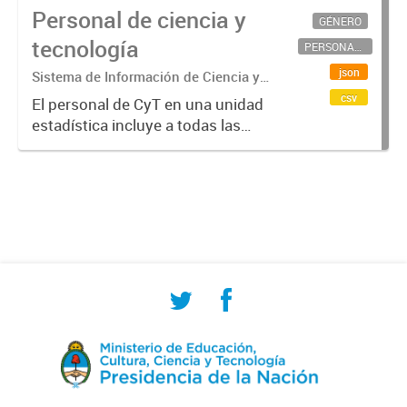
Personal de ciencia y
GÉNERO
tecnología
PERSONAL CIENTÍFICO-TECNOLÓGICO
json
Sistema de Información de Ciencia y
Tecnología Argentino (SICYTAR)
csv
El personal de CyT en una unidad
estadística incluye a todas las
personas involucradas
directamente en I+D así como a
aquellas que brindan servicios
directos para las actividades de I +
D (como...