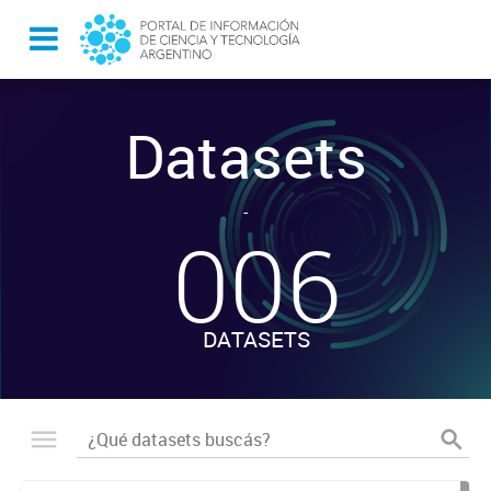
Datasets
-
006
DATASETS