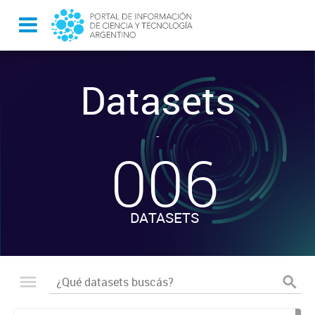
Datasets
-
006
DATASETS