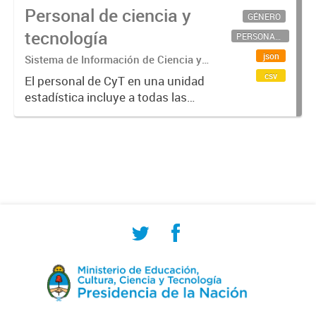
Personal de ciencia y
GÉNERO
tecnología
PERSONAL CIENTÍFICO-TECNOLÓGICO
json
Sistema de Información de Ciencia y
Tecnología Argentino (SICYTAR)
csv
El personal de CyT en una unidad
estadística incluye a todas las
personas involucradas
directamente en I+D así como a
aquellas que brindan servicios
directos para las actividades de I +
D (como...