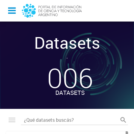
Datasets
-
006
DATASETS