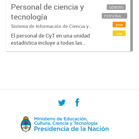
Personal de ciencia y
GÉNERO
tecnología
PERSONAL CIENTÍFICO-TECNOLÓGICO
json
Sistema de Información de Ciencia y
Tecnología Argentino (SICYTAR)
csv
El personal de CyT en una unidad
estadística incluye a todas las
personas involucradas
directamente en I+D así como a
aquellas que brindan servicios
directos para las actividades de I +
D (como...