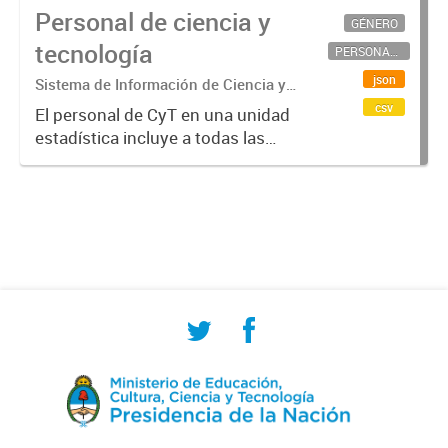
Personal de ciencia y
GÉNERO
tecnología
PERSONAL CIENTÍFICO-TECNOLÓGICO
json
Sistema de Información de Ciencia y
Tecnología Argentino (SICYTAR)
csv
El personal de CyT en una unidad
estadística incluye a todas las
personas involucradas
directamente en I+D así como a
aquellas que brindan servicios
directos para las actividades de I +
D (como...