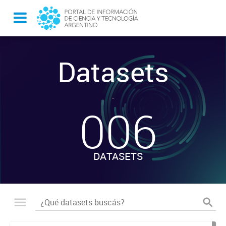
Datasets
-
006
DATASETS