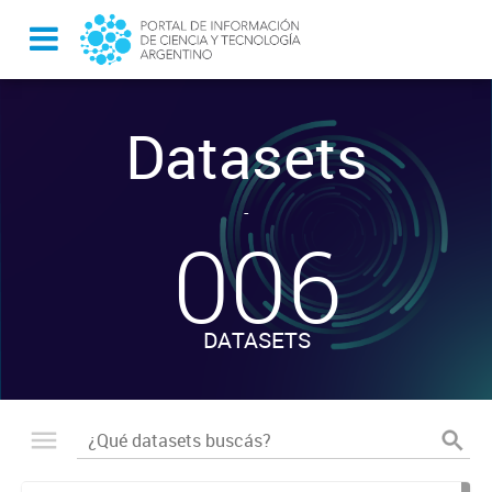
Datasets
-
006
DATASETS