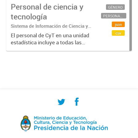
Personal de ciencia y
GÉNERO
tecnología
PERSONAL CIENTÍFICO-TECNOLÓGICO
json
Sistema de Información de Ciencia y
Tecnología Argentino (SICYTAR)
csv
El personal de CyT en una unidad
estadística incluye a todas las
personas involucradas
directamente en I+D así como a
aquellas que brindan servicios
directos para las actividades de I +
D (como...