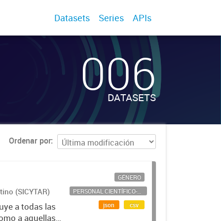
Datasets
Series
APIs
006
DATASETS
Ordenar por
GÉNERO
ntino (SICYTAR)
PERSONAL CIENTÍFICO-TECNOLÓGICO
json
csv
uye a todas las
como a aquellas