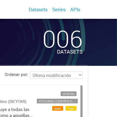
Datasets
Series
APIs
006
DATASETS
Ordenar por
GÉNERO
ntino (SICYTAR)
PERSONAL CIENTÍFICO-TECNOLÓGICO
json
csv
uye a todas las
como a aquellas