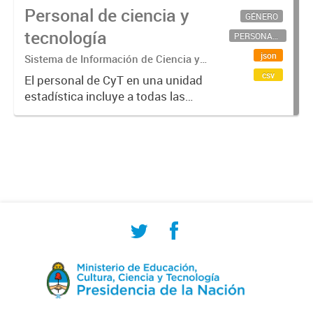
Personal de ciencia y
GÉNERO
tecnología
PERSONAL CIENTÍFICO-TECNOLÓGICO
json
Sistema de Información de Ciencia y
Tecnología Argentino (SICYTAR)
csv
El personal de CyT en una unidad
estadística incluye a todas las
personas involucradas
directamente en I+D así como a
aquellas que brindan servicios
directos para las actividades de I +
D (como...