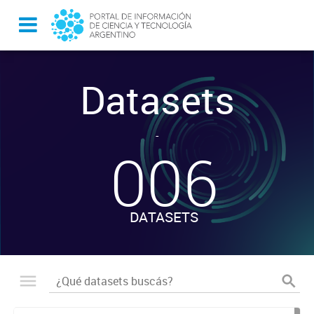
Datasets
-
006
DATASETS