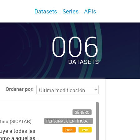
Datasets
Series
APIs
006
DATASETS
Ordenar por
GÉNERO
ntino (SICYTAR)
PERSONAL CIENTÍFICO-TECNOLÓGICO
json
csv
uye a todas las
como a aquellas