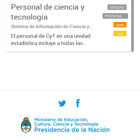
Personal de ciencia y
GÉNERO
tecnología
PERSONAL CIENTÍFICO-TECNOLÓGICO
json
Sistema de Información de Ciencia y
Tecnología Argentino (SICYTAR)
csv
El personal de CyT en una unidad
estadística incluye a todas las
personas involucradas
directamente en I+D así como a
aquellas que brindan servicios
directos para las actividades de I +
D (como...