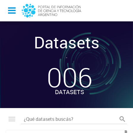
Datasets
-
006
DATASETS