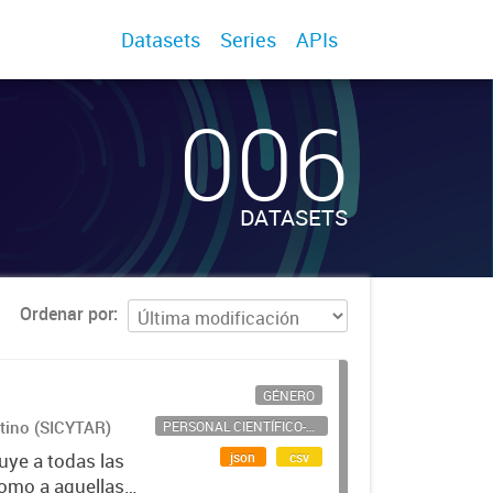
Datasets
Series
APIs
006
DATASETS
Ordenar por
GÉNERO
ntino (SICYTAR)
PERSONAL CIENTÍFICO-TECNOLÓGICO
json
csv
uye a todas las
como a aquellas